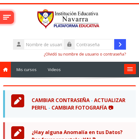
Salta al contenido principal
Nombre
de
Acceder
Contraseña
usuario
¿Olvidó su nombre de usuario o contraseña?
Mis cursos
Videos
Elecciones 2026
Perfil de usuario
CAMBIAR CONTRASEÑA
-
ACTUALIZAR
Materias
PERFIL
-
CAMBIAR FOTOGRAFÍA 📷
¿Tiene Dificultades?
¿Hay alguna Anomalía en tus Datos?
Estudiantes