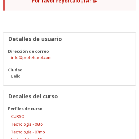
Por favor reportalo ¡YA!
📝
Videos
Buscar
cursos
Envi
Detalles de usuario
Dirección de correo
info@profeharol.com
Ciudad
Bello
Detalles del curso
Perfiles de curso
CURSO
Tecnología - 06to
Tecnología - 07mo